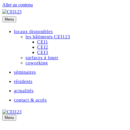
Aller au contenu
Menu
locaux disponibles
les bâtiments CEI123
CEI1
CEI2
CEI3
surfaces à louer
coworking
séminaires
résidents
actualités
contact & accès
Menu