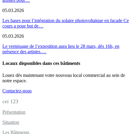
artistes pour…
05.03.2026
Les bases pour l’intégration du solaire photovoltaïque en façade Ce
cours a pour but de…
05.03.2026
Le vernissage de l’exposition aura lieu le 28 mars, dès 16h, en
présence des artistes….
Locaux disponibles dans ces bâtiments
Louez dès maintenant votre nouveau local commercial au sein de
notre espace.
Contactez-nous
cei
1
2
3
Présentation
Situation
Les Bâtiments