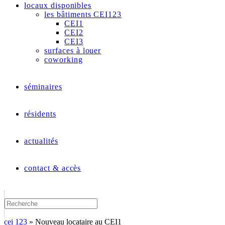
locaux disponibles
les bâtiments CEI123
CEI1
CEI2
CEI3
surfaces à louer
coworking
séminaires
résidents
actualités
contact & accès
cei 123
»
Nouveau locataire au CEI1