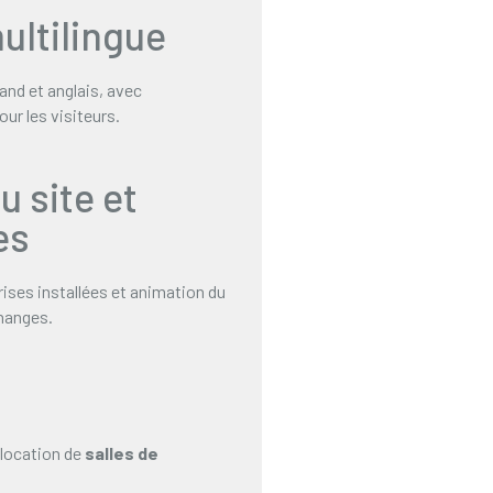
ultilingue
and et anglais, avec
ur les visiteurs.
u site et
es
rises installées et animation du
changes.
a location de
salles de