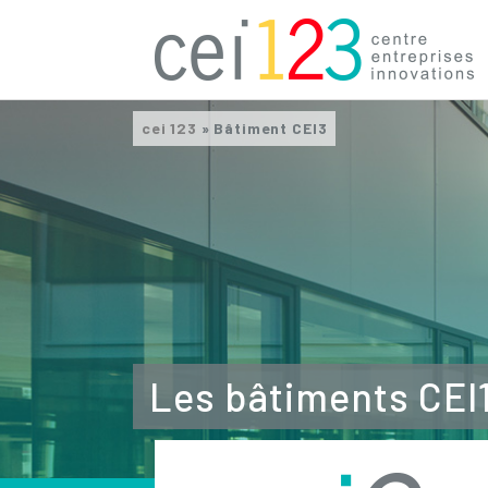
cei 123
»
Bâtiment CEI3
Les bâtiments CEI