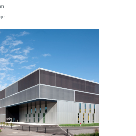
an
age