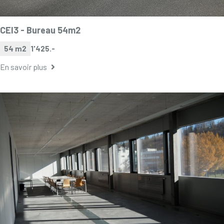
CEI3 -
Bureau 54m2
54 m2
1'425.-
En savoir plus