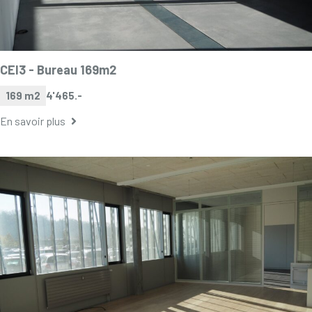
CEI3 -
Bureau 169m2
169 m2
4'465.-
En savoir plus