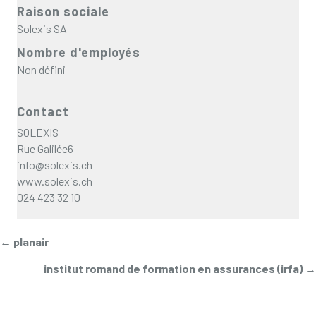
Raison sociale
Solexis SA
Nombre d'employés
Non défini
Contact
SOLEXIS
Rue Galilée6
info@solexis.ch
www.solexis.ch
024 423 32 10
Posts
← planair
institut romand de formation en assurances (irfa) →
navigation