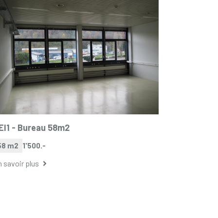
EI1 -
Bureau 58m2
58 m2
1'500.-
 savoir plus