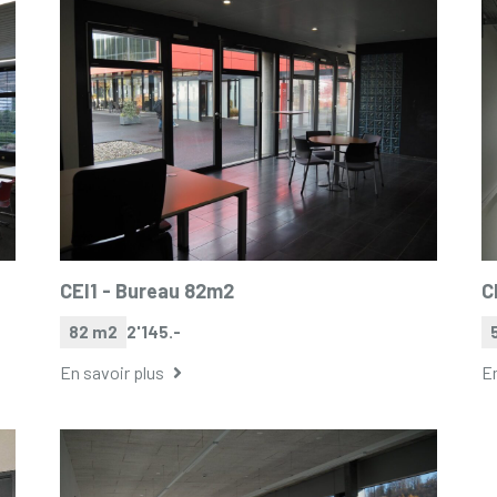
CEI1 -
Bureau 82m2
C
82 m2
2'145.-
En savoir plus
En