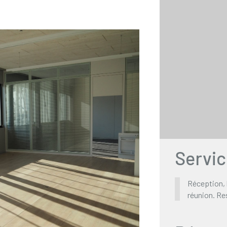
Servi
Réception, 
réunion. Re