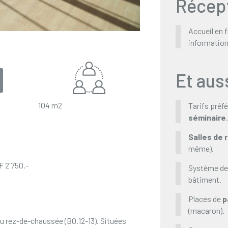
Récept
Accueil en f
information 
Et auss
104 m2
Tarifs préfé
séminaire
Salles de 
même).
F 2'750.-
Système d
bâtiment.
Places de
p
(macaron).
u rez-de-chaussée (B0.12-13). Situées