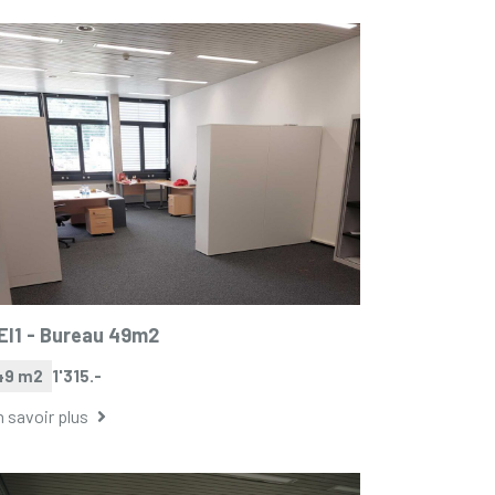
EI1 -
Bureau 49m2
49 m2
1'315.-
 savoir plus