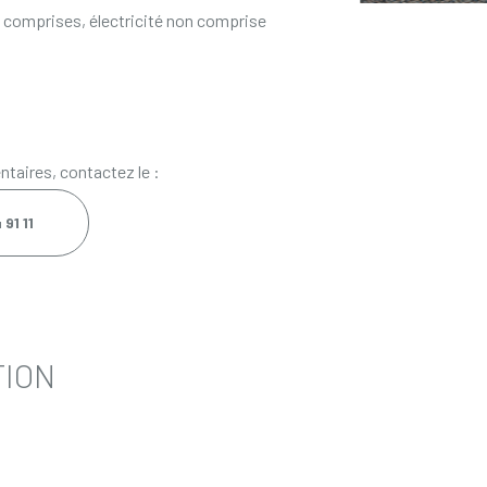
s comprises, électricité non comprise
taires, contactez le :
91 11
TION