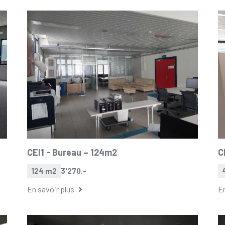
CEI1 -
Bureau – 124m2
C
124 m2
3'270.-
En savoir plus
En